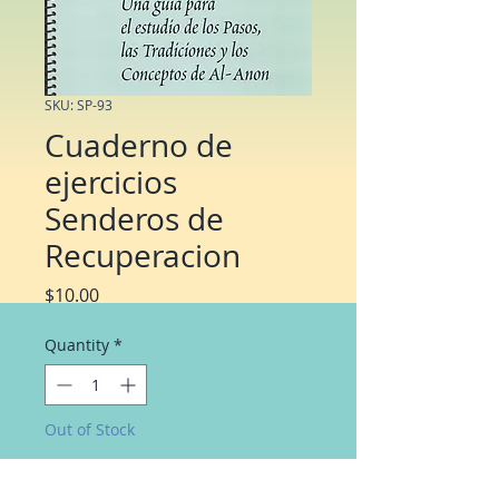
SKU: SP-93
Cuaderno de
ejercicios
Senderos de
Recuperacion
Price
$10.00
Quantity
*
Out of Stock
Notify When Available